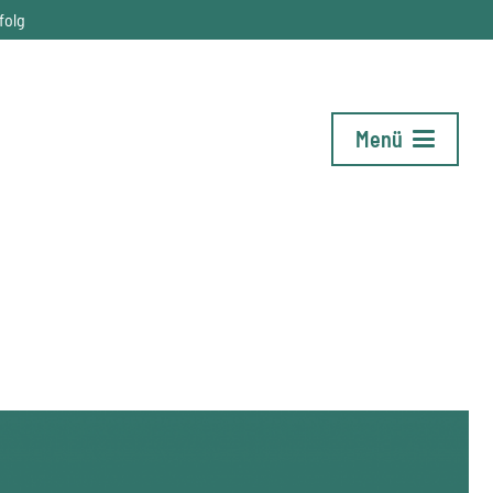
folg
Menü