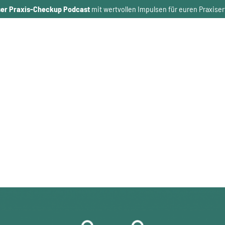
er Praxis-Checkup Podcast
mit wertvollen Impulsen für euren Praxiser